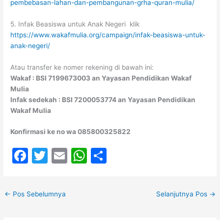
pembebasan-lahan-dan-pembangunan-grha-quran-mulia/
5. Infak Beasiswa untuk Anak Negeri klik
https://www.wakafmulia.org/campaign/infak-beasiswa-untuk-
anak-negeri/
Atau transfer ke nomer rekening di bawah ini:
Wakaf : BSI 7199673003 an Yayasan Pendidikan Wakaf
Mulia
Infak sedekah : BSI 7200053774 an Yayasan Pendidikan
Wakaf Mulia
Konfirmasi ke no wa 085800325822
F
T
E
W
S
a
w
m
h
h
c
itt
ai
at
ar
←
Pos Sebelumnya
Selanjutnya Pos
→
e
er
l
s
e
b
A