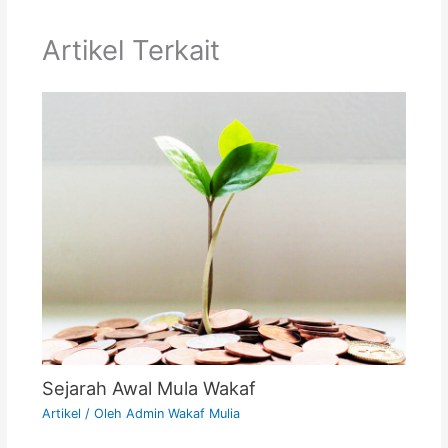
o
p
Artikel Terkait
o
p
k
Sejarah Awal Mula Wakaf
Artikel
/ Oleh
Admin Wakaf Mulia