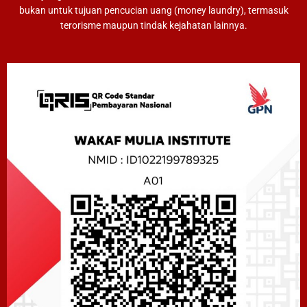
bukan untuk tujuan pencucian uang (money laundry), termasuk
terorisme maupun tindak kejahatan lainnya.