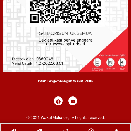
Infak Pengembangan Wakaf Mulia
F
Y
a
o
c
u
e
t
b
u
© 2021 WakafMulia.org. All rights reserved.
o
b
o
e
k