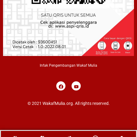
Infak Pengembangan Wakaf Mulia
F
Y
a
o
c
u
e
t
b
u
© 2021 WakafMulia.org. All rights reserved.
o
b
o
e
k