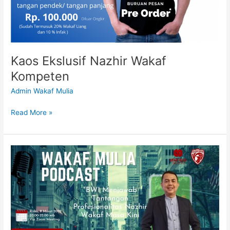
Kaos Ekslusif Nazhir Wakaf
Kompeten
Admin Wakaf Mulia
Read More »
Wakaf
Mulia
Podcast
Bersama
Prof
Dr
Nurul
Huda