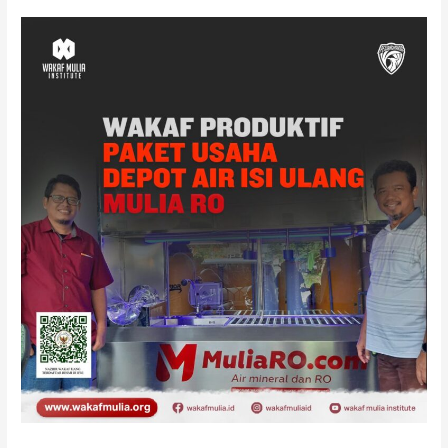
Wakaf
Uang
Rutin
setiap
Hari
di
bulan
Ramadhan