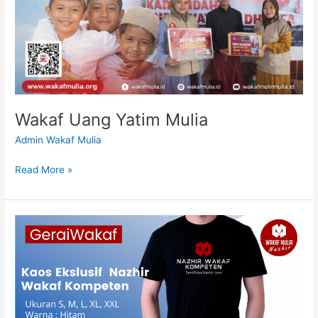
Wakaf Uang Yatim Mulia
Admin Wakaf Mulia
Read More »
Kaos
Ekslusif
Nazhir
Wakaf
Kompeten